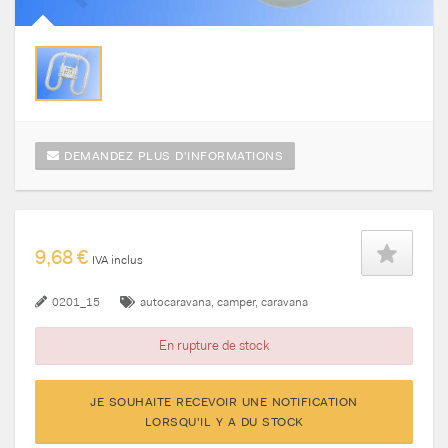
DEMANDEZ PLUS D'INFORMATIONS
9,68 €
IVA inclus
0201_15
autocaravana
camper
caravana
En rupture de stock
JE SOUHAITE RECEVOIR UNE NOTIFICATION
LORSQU'IL Y A DU STOCK