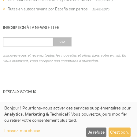
Rutas en autocaravana por España con perros
12/02/2025
INSCRIPTION À LA NEWSLETTER
VA!
Inscrivez-vous et recevez toutes les nouvelles et offres dans votre e-mail. En
vous inscrivant, vous acceptez nos conditions d'utilisation.
RÉSEAUX SOCIAUX
Bonjour ! Pourrions-nous activer des services supplémentaires pour
Analytics, Marketing & Technical
? Vous pouvez toujours modifier
ou retirer votre consentement plus tard.
© 2026
micasaconruedas.com
·
Condition d'utilisation
·
Politique de
Laissez-moi choisir
Je refuse
C'est bon.
confidentialité