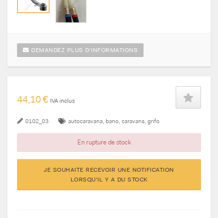
DEMANDEZ PLUS D'INFORMATIONS
44,10 €
IVA inclus
0102_03
autocaravana
bano
caravana
grifo
En rupture de stock
JE SOUHAITE RECEVOIR UNE NOTIFICATION
LORSQU'IL Y A DU STOCK