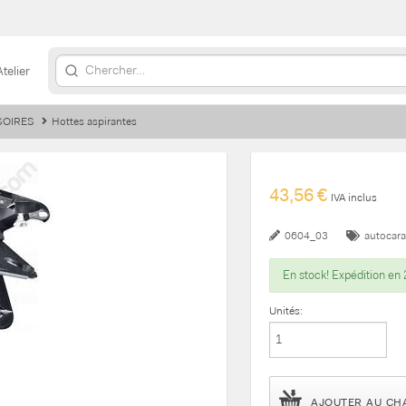
Atelier
SOIRES
Hottes aspirantes
43,56 €
IVA inclus
0604_03
autocar
En stock! Expédition en 
Unités:
AJOUTER AU CH