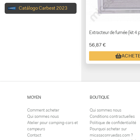
Catálogo Carbest 2023
Extracteur de fumée (kit 4 
56,87 €
ACHET
MOYEN
BOUTIQUE
Comment acheter
Qui sommes nous
Qui sommes nous
Conditions contractuelles
Atelier pour camping-cars et
Politique de confidentialité
campeurs
Pourquoi acheter sur
Contact
micasaconruedas.com ?