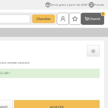
Envío gratis a partir de 250€*
Francés
0
Chercher
Chariot
avana
camper
caravana
24-48h !
ARIOT
ACHETER