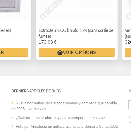
pièces)
Extracteur ECO baraldi 12V (sans sortie de
Ven
fumée)
(sa
173,03 €
32
ER
VOIR OPTIONS
DERNIERS ARTICLES DE BLOG
I
Nueva normativa para autocaravanas y campers: qué cambia
en 2026
01/07/2026
¿Cuál es la mejor claraboya para camper?
I
18/03/2025
m
Ruta por Andalucía en autocaravana esta Semana Santa 2025