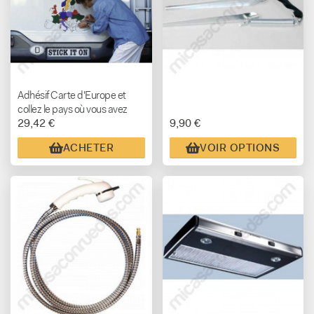
Adhésif Carte d'Europe et
collez le pays où vous avez
29,42 €
9,90 €
voyagé.
ACHETER
VOIR OPTIONS