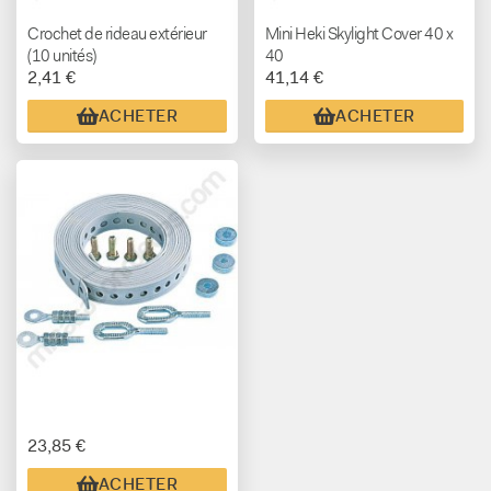
Crochet de rideau extérieur
Mini Heki Skylight Cover 40 x
(10 unités)
40
2,41 €
41,14 €
ACHETER
ACHETER
23,85 €
ACHETER