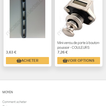
Mini verrou de porte à bouton-
poussoir - COULEURS
3,63 €
7,26 €
VARIÉES
ACHETER
VOIR OPTIONS
MOYEN
Comment acheter