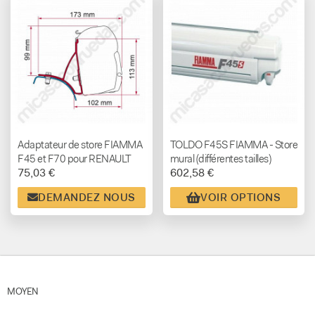
Adaptateur de store FIAMMA
TOLDO F45S FIAMMA - Store
F45 et F70 pour RENAULT
mural (différentes tailles)
75,03 €
602,58 €
Trafic/ OPEL Vivaro/ NISSAN
Primastar de 2001 à 2014
DEMANDEZ NOUS
VOIR OPTIONS
MOYEN