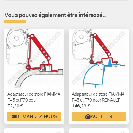
Vous pouvez également être intéressé...
Adaptateur de store FIAMMA
Adaptateur de store FIAMMA
F45 et F70 pour
F45 et F70 pour RENAULT
72,20 €
146,29 €
DUCATO/JUMPER/BOXER
Master/OPEL
H2 de 1994 à 2006
Movano/NISSAN Interstar H2
DEMANDEZ NOUS
ACHETER