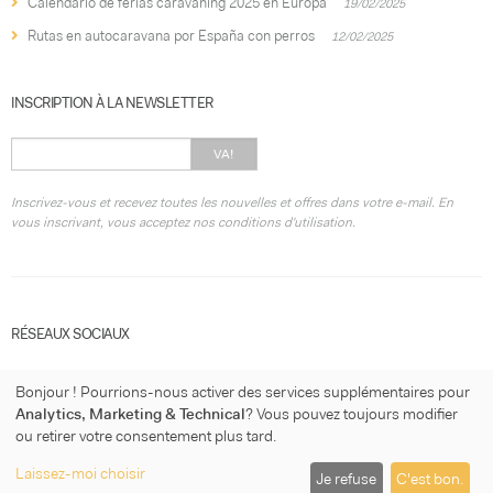
Calendario de ferias caravaning 2025 en Europa
19/02/2025
Rutas en autocaravana por España con perros
12/02/2025
INSCRIPTION À LA NEWSLETTER
VA!
Inscrivez-vous et recevez toutes les nouvelles et offres dans votre e-mail. En
vous inscrivant, vous acceptez nos conditions d'utilisation.
RÉSEAUX SOCIAUX
Bonjour ! Pourrions-nous activer des services supplémentaires pour
Analytics, Marketing & Technical
? Vous pouvez toujours modifier
ou retirer votre consentement plus tard.
© 2026
micasaconruedas.com
·
Condition d'utilisation
·
Politique de
Laissez-moi choisir
Je refuse
C'est bon.
confidentialité