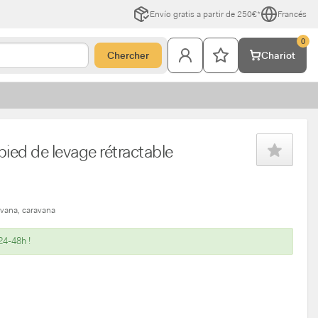
Envío gratis a partir de 250€*
Francés
0
Chercher
Chariot
pied de levage rétractable
avana
caravana
24-48h !