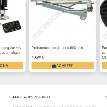
camping-car MA-
Pieds rétractables (1 unité) 600 kilos
Bas
au automatique
car
40,90 €
11
IONS
ACHETER
DERNIERS ARTICLES DE BLOG
I