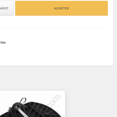
ARIOT
ACHETER
ambe.