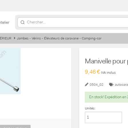
Atelier
ÉRIEUR
Jambes - Vérins - Élévateurs de caravane - Camping-car
Manivelle pour 
9,46 €
IVA inclus
0504_02
autocar
En stock! Expédition en 
Unités: