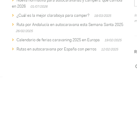
Nueva normativa para autocaravanas y campers: qué cambia
en 2026
01/07/2026
¿Cuál es la mejor claraboya para camper?
I
18/03/2025
m
Ruta por Andalucía en autocaravana esta Semana Santa 2025
26/02/2025
Calendario de ferias caravaning 2025 en Europa
19/02/2025
Rutas en autocaravana por España con perros
12/02/2025
R