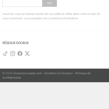
VA!
Inscrivez-vous et recevez toutes les nouvelles et offres dans votre e-mail. En
vous inscrivant, vous acceptez nos conditions d'utilisation.
RÉSEAUX SOCIAUX
© 2026
micasaconruedas.com
·
Condition d'utilisation
·
Politique de
confidentialité