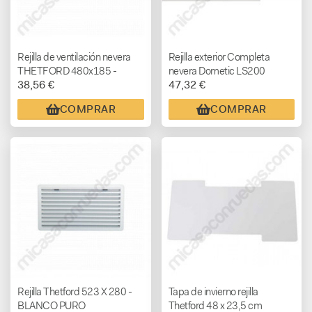
Rejilla de ventilación nevera
Rejilla exterior Completa
THETFORD 480x185 -
nevera Dometic LS200
38,56 €
47,32 €
BLANCO ROTO
COMPRAR
COMPRAR
Rejilla Thetford 523 X 280 -
Tapa de invierno rejilla
BLANCO PURO
Thetford 48 x 23,5 cm