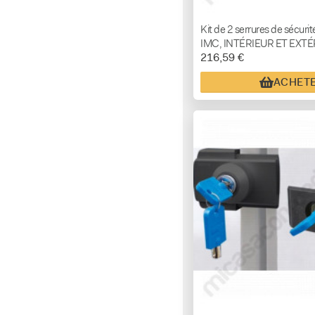
Kit de 2 serrures de sécuri
IMC, INTÉRIEUR ET EXTÉR
216,59 €
clés identiques)
ACHET