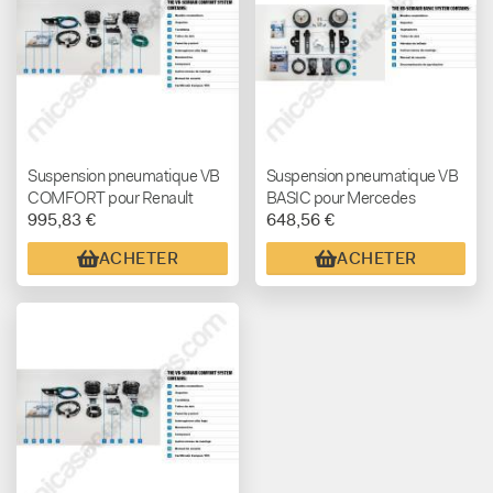
Suspension pneumatique VB
Suspension pneumatique VB
COMFORT pour Renault
BASIC pour Mercedes
995,83 €
648,56 €
Master (2010+)
Sprinter 4x4 (2018+)
ACHETER
ACHETER