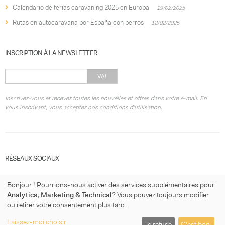
Calendario de ferias caravaning 2025 en Europa
19/02/2025
Rutas en autocaravana por España con perros
12/02/2025
INSCRIPTION À LA NEWSLETTER
VA!
Inscrivez-vous et recevez toutes les nouvelles et offres dans votre e-mail. En
vous inscrivant, vous acceptez nos conditions d'utilisation.
RÉSEAUX SOCIAUX
Bonjour ! Pourrions-nous activer des services supplémentaires pour
Analytics, Marketing & Technical
? Vous pouvez toujours modifier
ou retirer votre consentement plus tard.
© 2026
micasaconruedas.com
·
Condition d'utilisation
·
Politique de
Laissez-moi choisir
Je refuse
C'est bon.