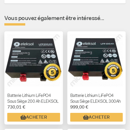
Vous pouvez également être intéressé...
Batterie Lithium LiFePO4
Batterie Lithium LiFePO4
Sous Siège 200 Ah ELEKSOL
Sous Siège ELEKSOL 300Ah
730,01 €
999,00 €
12,8V Bluetooth V2
ACHETER
ACHETER