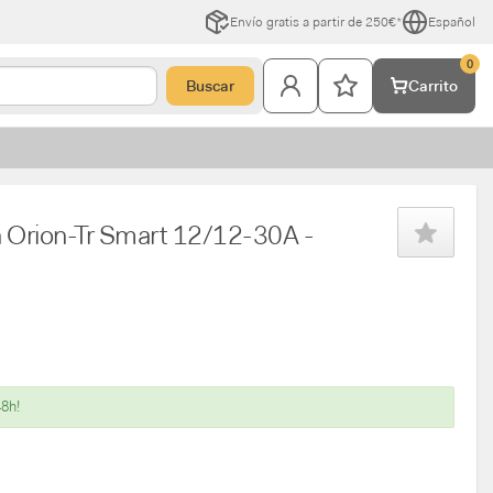
Envío gratis a partir de 250€*
Español
0
Buscar
Carrito
n Orion-Tr Smart 12/12-30A -
48h!