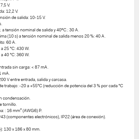
7,5 V.
da: 12,2 V.
ensión de salida: 10-15 V.
s.
t. a tensión nominal de salida y 40ºC.: 30 A.
xima (10 s) a tensión nominal de salida menos 20 %: 40 A.
ito: 60 A.
a a 25 °C: 430 W.
a a 40 °C: 360 W.
ntrada sin carga: < 87 mA.
 1 mA.
200 V entre entrada, salida y carcasa.
e trabajo: -20 a +55°C (reducción de potencia del 3 % por cada °C
in condensación.
 tornillo.
ma: : 16 mm² (AWG6) P.
P43 (componentes electrónicos), IP22 (área de conexión).
p): 130 x 186 x 80 mm.