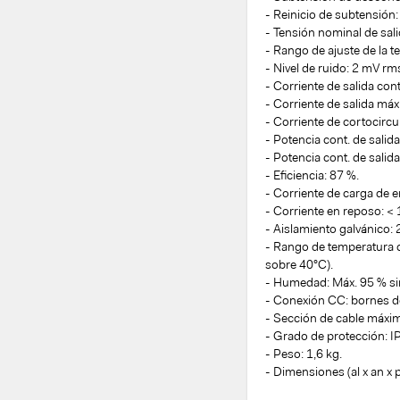
- Reinicio de subtensión: 
- Tensión nominal de sali
- Rango de ajuste de la t
- Nivel de ruido: 2 mV rm
- Corriente de salida con
- Corriente de salida má
- Corriente de cortocircu
- Potencia cont. de salid
- Potencia cont. de salid
- Eficiencia: 87 %.
- Corriente de carga de e
- Corriente en reposo: <
- Aislamiento galvánico: 
- Rango de temperatura d
sobre 40°C).
- Humedad: Máx. 95 % s
- Conexión CC: bornes de
- Sección de cable máxi
- Grado de protección: I
- Peso: 1,6 kg.
- Dimensiones (al x an x 