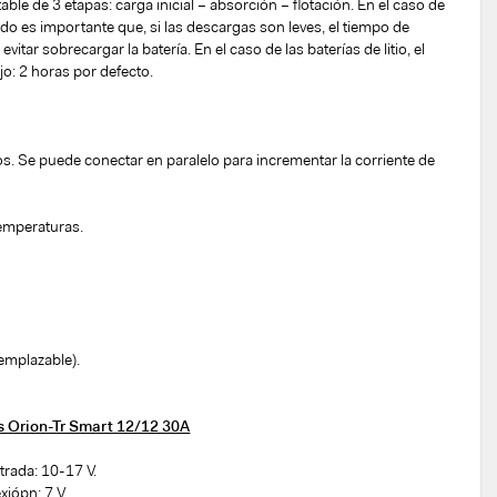
ble de 3 etapas: carga inicial – absorción – flotación. En el caso de
do es importante que, si las descargas son leves, el tiempo de
vitar sobrecargar la batería. En el caso de las baterías de litio, el
jo: 2 horas por defecto.
os. Se puede conectar en paralelo para incrementar la corriente de
temperaturas.
eemplazable).
as Orion-Tr Smart 12/12 30A
trada: 10-17 V.
iópn: 7 V.