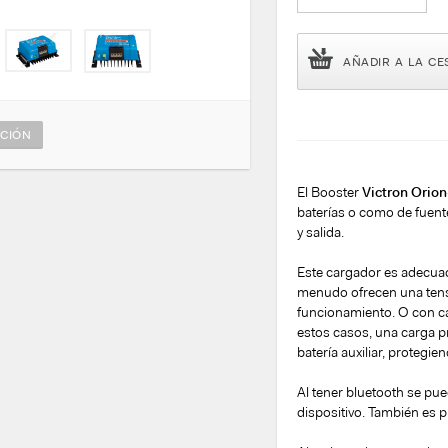
AÑADIR A LA CE
CIÓN
El Booster
Victron Orio
baterías o como de fuent
y salida.
Este cargador es adecuad
menudo ofrecen una tens
funcionamiento. O con ca
estos casos, una carga p
batería auxiliar, protegi
Al tener bluetooth se pue
dispositivo. También es 