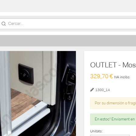
OUTLET - Mosq
329,70 €
IVA inclòs
1300_14
Por su dimensión o fragi
En estoc! Enviament en
Unitats: