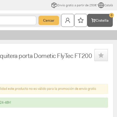
Envío gratis a partir de 250€*
Català
0
Cercar
Cistella
uitera porta Dometic FlyTec FT200
lidad este producto no es válido para la promoción de envío gratis
 24-48h!