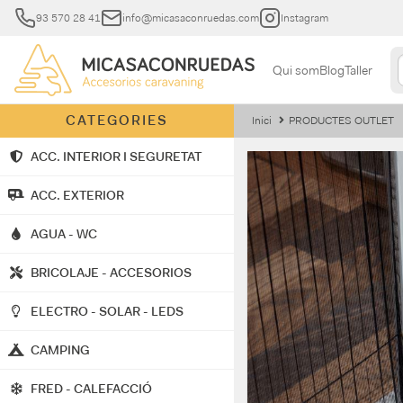
93 570 28 41
info@micasaconruedas.com
Instagram
Qui som
Blog
Taller
CATEGORIES
Inici
PRODUCTES OUTLET
ACC. INTERIOR I SEGURETAT
ACC. EXTERIOR
AGUA - WC
BRICOLAJE - ACCESORIOS
ELECTRO - SOLAR - LEDS
CAMPING
FRED - CALEFACCIÓ