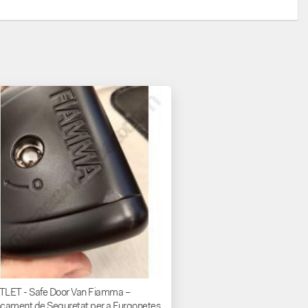
LET - Safe Door Van Fiamma –
cament de Seguretat per a Furgonetes