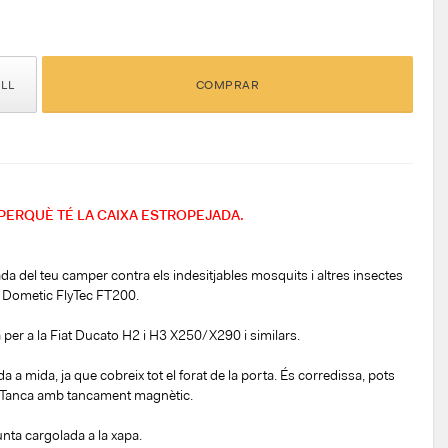
ELL
COMPRAR
PERQUÈ TÉ LA CAIXA ESTROPEJADA.
da del teu camper contra els indesitjables mosquits i altres insectes
 Dometic FlyTec FT200.
per a la Fiat Ducato H2 i H3 X250/X290 i similars.
a mida, ja que cobreix tot el forat de la porta. És corredissa, pots
 Tanca amb tancament magnètic.
munta cargolada a la xapa.