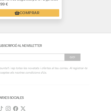
,99 €
COMPRAR
UBSCRIPCIÓ AL NEWSLETTER
GO!
punta't i rep totes les novetats i ofertes al teu correu. Al registrar-te
cceptes els nsotres condicions d'ús.
ARXES SOCIALES