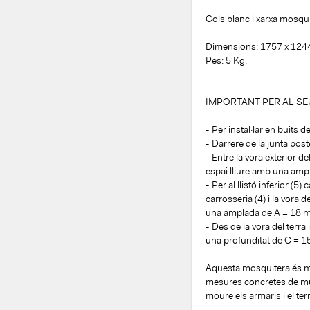
Cols blanc i xarxa mosqui
Dimensions: 1757 x 1244
Pes: 5 Kg.
IMPORTANT PER AL SE
- Per instal·lar en buits
- Darrere de la junta po
- Entre la vora exterior de
espai lliure amb una amp
- Per al llistó inferior (5)
carrosseria (4) i la vora d
una amplada de A = 18 
- Des de la vora del terra
una profunditat de C = 
Aquesta mosquitera és mil
mesures concretes de mun
moure els armaris i el terr