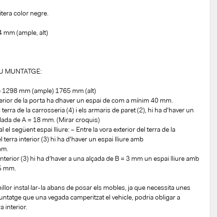
tera color negre.
 mm (ample, alt)
U MUNTATGE:
 de 1298 mm (ample) 1765 mm (alt)
sterior de la porta ha dhaver un espai de com a mínim 40 mm.
l terra de la carrosseria (4) i els armaris de paret (2), hi ha d'haver un
lada de A = 18 mm. (Mirar croquis)
 cal el següent espai lliure: – Entre la vora exterior del terra de la
el terra interior (3) hi ha d'haver un espai lliure amb
mm.
 interior (3) hi ha d'haver a una alçada de B = 3 mm un espai lliure amb
15 mm.
lor instal·lar-la abans de posar els mobles, ja que necessita unes
tatge que una vegada camperitzat el vehicle, podria obligar a
a interior.