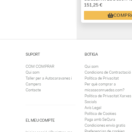
151,25 €
COMPR
SUPORT
BOTIGA
COM COMPRAR
Qui som
Qui som
Condicions de Contractació
Taller per a Autocaravanes i
Política de Privacitat
Campers
Per què comprar a
Contacte
micasaconruedas.com?
Política de Privacitat Xarxes
Socials
Avís Legal
Política de Cookies
Paga amb SeQura
EL MEU COMPTE
Condiciones envío gratis
Preferencias de cookies