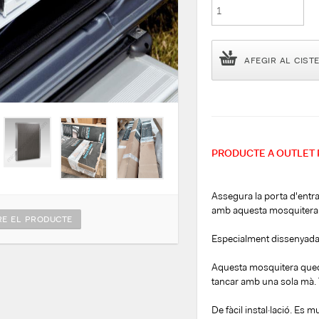
AFEGIR AL CIST
PRODUCTE A OUTLET 
Assegura la porta d'entra
amb aquesta mosquitera
E EL PRODUCTE
Especialment dissenyada 
Aquesta mosquitera queda 
tancar amb una sola mà.
De fàcil instal·lació. Es 