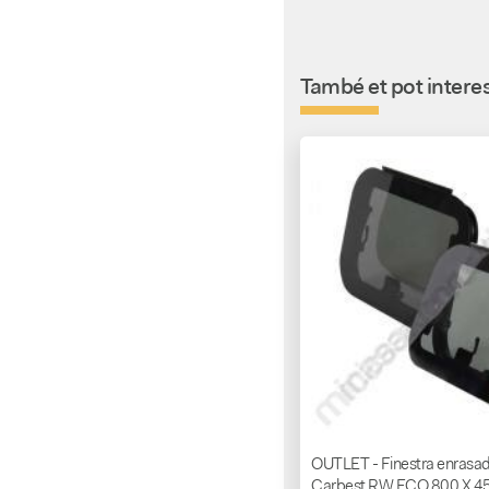
També et pot interes
OUTLET - Finestra enras
Carbest RW ECO 800 X 4