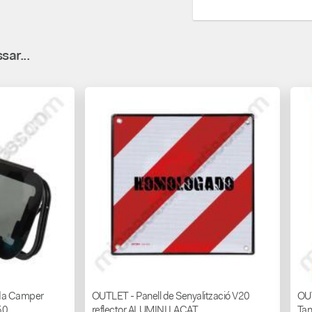
sar...
ada Camper
OUTLET - Panell de Senyalització V20
OUT
50
reflector ALUMINI LACAT
Tan