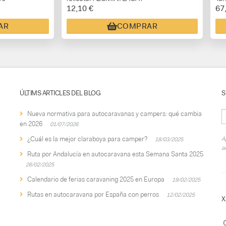
12,10 €
67
AR
COMPRAR
ÚLTIMS ARTICLES DEL BLOG
S
Nueva normativa para autocaravanas y campers: qué cambia
en 2026
01/07/2026
¿Cuál es la mejor claraboya para camper?
A
18/03/2025
a
Ruta por Andalucía en autocaravana esta Semana Santa 2025
26/02/2025
Calendario de ferias caravaning 2025 en Europa
19/02/2025
Rutas en autocaravana por España con perros
12/02/2025
X