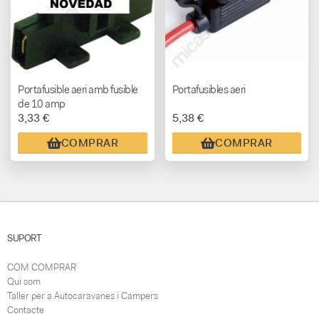
Portafusible aeri amb fusible
Portafusibles aeri
de 10 amp
3,33 €
5,38 €
COMPRAR
COMPRAR
SUPORT
COM COMPRAR
Qui som
Taller per a Autocaravanes i Campers
Contacte