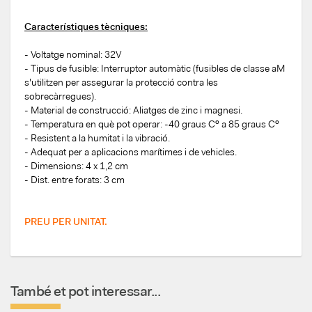
Característiques tècniques:
- Voltatge nominal: 32V
- Tipus de fusible: Interruptor automàtic (fusibles de classe aM
s'utilitzen per assegurar la protecció contra les
sobrecàrregues).
- Material de construcció: Aliatges de zinc i magnesi.
- Temperatura en què pot operar: -40 graus Cº a 85 graus Cº
- Resistent a la humitat i la vibració.
- Adequat per a aplicacions marítimes i de vehicles.
- Dimensions: 4 x 1,2 cm
- Dist. entre forats: 3 cm
PREU PER UNITAT.
També et pot interessar...