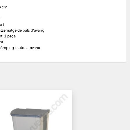
3 cm
r
ort
atzematge de pals d'avanç
nt: 1 peça
ent
 càmping i autocaravana