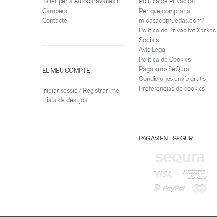
Taller per a Autocaravanes i
Política de Privacitat
Campers
Per què comprar a
Contacte
micasaconruedas.com?
Política de Privacitat Xarxes
Socials
Avís Legal
Política de Cookies
Paga amb SeQura
EL MEU COMPTE
Condiciones envío gratis
Preferencias de cookies
Iniciar sessió / Registrar-me
Llista de desitjos
PAGAMENT SEGUR