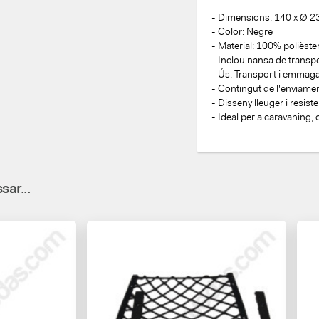
- Dimensions: 140 x Ø 2
- Color: Negre
- Material: 100% polièste
- Inclou nansa de transp
- Ús: Transport i emmag
- Contingut de l'enviame
- Disseny lleuger i resist
- Ideal per a caravaning,
sar...