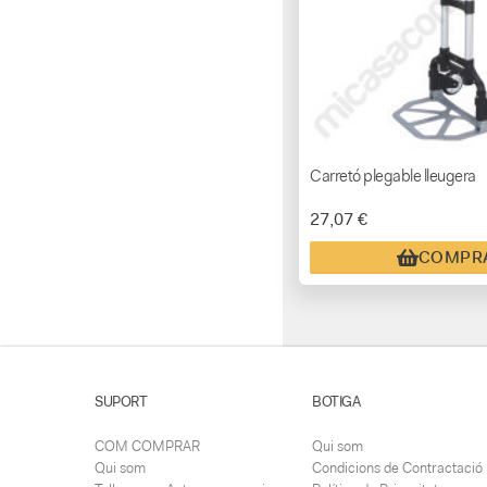
Carretó plegable lleugera
27,07 €
COMPR
SUPORT
BOTIGA
COM COMPRAR
Qui som
Qui som
Condicions de Contractació