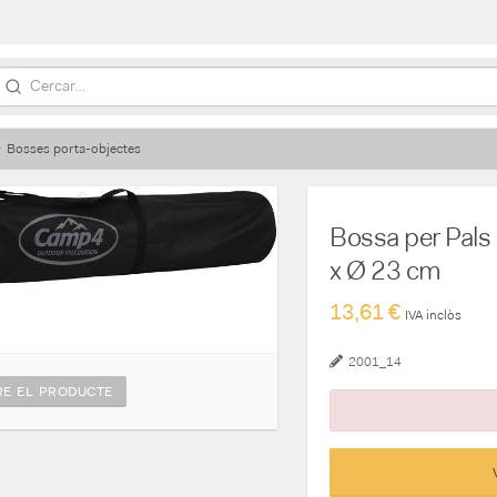
Bosses porta-objectes
Bossa per Pal
x Ø 23 cm
13,61 €
IVA inclòs
2001_14
E EL PRODUCTE