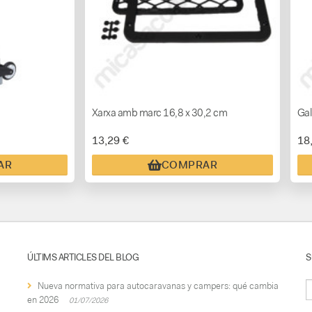
Xarxa amb marc 16,8 x 30,2 cm
Gal
13,29 €
18
AR
COMPRAR
ÚLTIMS ARTICLES DEL BLOG
S
Nueva normativa para autocaravanas y campers: qué cambia
en 2026
01/07/2026