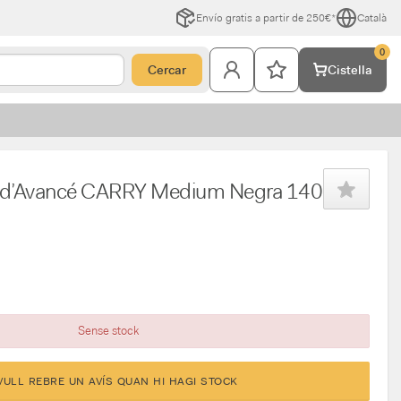
Envío gratis a partir de 250€*
Català
0
Cercar
Cistella
s d’Avancé CARRY Medium Negra 140
Sense stock
VULL REBRE UN AVÍS QUAN HI HAGI STOCK