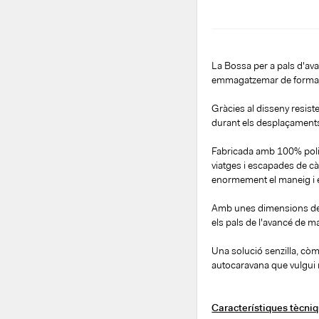
La Bossa per a pals d'a
emmagatzemar de forma cò
Gràcies al disseny resiste
durant els desplaçaments
Fabricada amb 100% poliès
viatges i escapades de càm
enormement el maneig i el 
Amb unes dimensions d
els pals de l'avancé de m
Una solució senzilla, còm
autocaravana que vulgui 
Característiques tècni