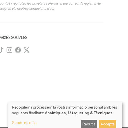
punta't i rep totes les novetats i ofertes al teu correu. Al registrar-te
cceptes els nsotres condicions d'ús.
ARXES SOCIALES
Recopilem i processem la vostra informació personal amb les
següents finalitats:
Analítiques, Màrqueting & Tècniques
.
Saber-ne més
Rebutja
Accepta