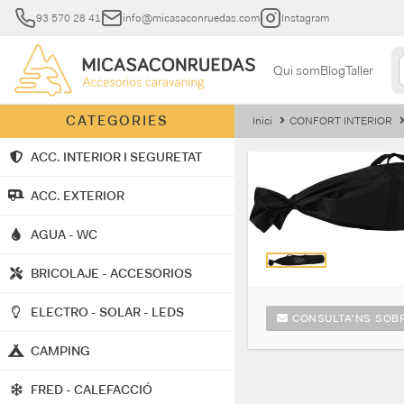
93 570 28 41
info@micasaconruedas.com
Instagram
Qui som
Blog
Taller
CATEGORIES
Inici
CONFORT INTERIOR
ACC. INTERIOR I SEGURETAT
ACC. EXTERIOR
AGUA - WC
BRICOLAJE - ACCESORIOS
ELECTRO - SOLAR - LEDS
CONSULTA'NS SOBR
CAMPING
FRED - CALEFACCIÓ