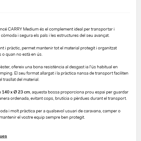
vancé CARRY Medium és el complement ideal per transportar i
moda i segura els pals i les estructures del seu avançat.
nt i pràctic, permet mantenir tot el material protegit i organitzat
 o quan no està en ús.
ter, ofereix una bona resistència al desgast ia l'ús habitual en
ping. El seu format allargat i la pràctica nansa de transport faciliten
trasllat del material.
e
140 x Ø 23 cm
, aquesta bossa proporciona prou espai per guardar
anera ordenada, evitant cops, brutícia o pèrdues durant el transport.
oda i molt pràctica per a qualsevol usuari de caravana, camper o
mantenir el vostre equip sempre ben protegit.
ques