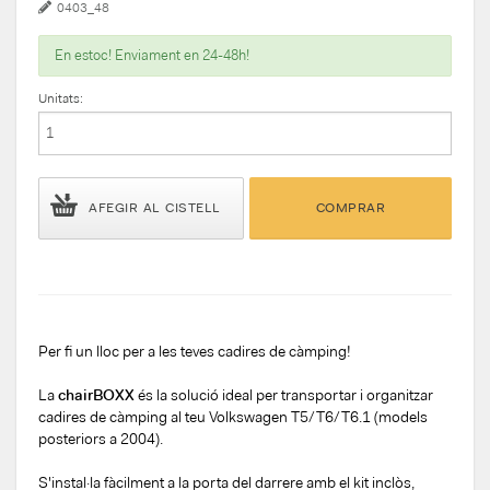
0403_48
En estoc! Enviament en 24-48h!
Unitats:
AFEGIR AL CISTELL
COMPRAR
Per fi un lloc per a les teves cadires de càmping!
La
chairBOXX
és la solució ideal per transportar i organitzar
cadires de càmping al teu Volkswagen T5/T6/T6.1 (models
posteriors a 2004).
S'instal·la fàcilment a la porta del darrere amb el kit inclòs,